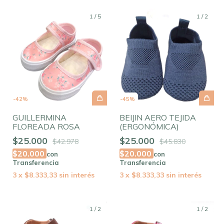
1
/
5
1
/
2
-
42
%
-
45
%
GUILLERMINA
BEIJIN AERO TEJIDA
FLOREADA ROSA
(ERGONÓMICA)
$25.000
$25.000
$42.978
$45.830
$20.000
$20.000
con
con
Transferencia
Transferencia
3
x
$8.333,33
sin interés
3
x
$8.333,33
sin interés
1
/
2
1
/
2