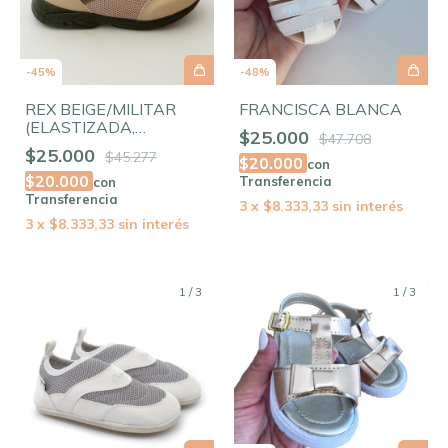
-
45
%
-
48
%
REX BEIGE/MILITAR
FRANCISCA BLANCA
(ELASTIZADA,
$25.000
$47.708
FLEXIBLE)
$25.000
$45.277
$20.000
con
$20.000
Transferencia
con
Transferencia
3
x
$8.333,33
sin interés
3
x
$8.333,33
sin interés
1
/
3
1
/
3