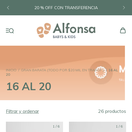
20 % OFF CON TRANSFERENCIA
INICIO
/
GRAN BARATA (TODO POR $20 MIL EN TRANSF.)
/
16 AL
20
16 AL 20
Filtrar y ordenar
26 productos
1
/
6
1
/
6