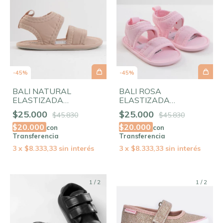
-
45
%
-
45
%
BALI NATURAL
BALI ROSA
ELASTIZADA
ELASTIZADA
(ERGONÓMICA, DE
(ERGONÓMICA, DE
$25.000
$25.000
$45.830
$45.830
NEOPRENE)
NEOPRENE)
$20.000
$20.000
con
con
Transferencia
Transferencia
3
x
$8.333,33
sin interés
3
x
$8.333,33
sin interés
1
/
2
1
/
2