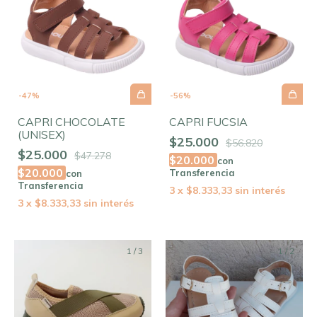
-
47
%
-
56
%
CAPRI CHOCOLATE
CAPRI FUCSIA
(UNISEX)
$25.000
$56.820
$25.000
$47.278
$20.000
con
$20.000
Transferencia
con
Transferencia
3
x
$8.333,33
sin interés
3
x
$8.333,33
sin interés
1
/
3
1
/
2