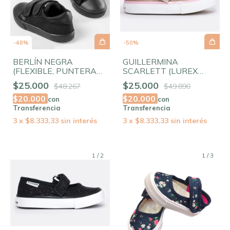
-
48
%
-
50
%
BERLÍN NEGRA
GUILLERMINA
(FLEXIBLE, PUNTERA
SCARLETT (LUREX
AMPLIA)
GOLDEN ROSE)
$25.000
$25.000
$48.267
$49.890
$20.000
$20.000
con
con
Transferencia
Transferencia
3
x
$8.333,33
sin interés
3
x
$8.333,33
sin interés
1
/
2
1
/
3