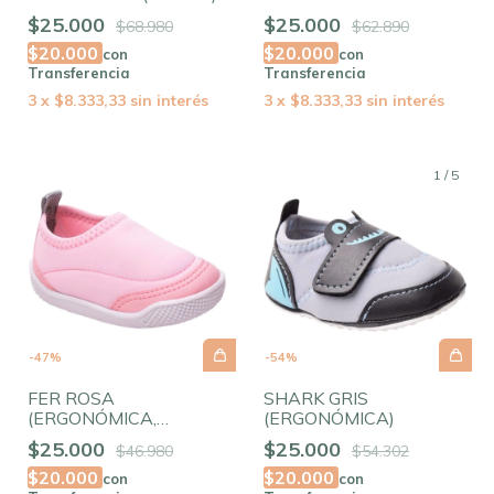
$25.000
$25.000
$68.980
$62.890
$20.000
$20.000
con
con
Transferencia
Transferencia
3
x
$8.333,33
sin interés
3
x
$8.333,33
sin interés
1
/
5
-
47
%
-
54
%
FER ROSA
SHARK GRIS
(ERGONÓMICA,
(ERGONÓMICA)
ELASTIZADA)
$25.000
$25.000
$46.980
$54.302
$20.000
$20.000
con
con