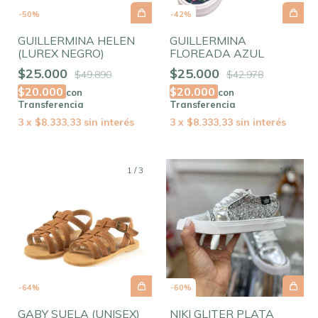
-
50
%
-
42
%
GUILLERMINA HELEN
GUILLERMINA
(LUREX NEGRO)
FLOREADA AZUL
$25.000
$25.000
$49.890
$42.978
$20.000
$20.000
con
con
Transferencia
Transferencia
3
x
$8.333,33
sin interés
3
x
$8.333,33
sin interés
1
/
3
1
/
5
-
64
%
-
60
%
GABY SUELA (UNISEX)
NIKI GLITER PLATA