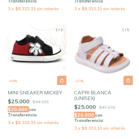
Transferencia
Transferencia
3
x
$8.333,33
sin interés
3
x
$8.333,33
sin interés
1
/
2
1
/
5
-
43
%
-
47
%
MINI SNEAKER MICKEY
CAPRI BLANCA
(UNISEX)
$25.000
$44.165
$25.000
$47.278
$20.000
con
$20.000
Transferencia
con
Transferencia
3
x
$8.333,33
sin interés
3
x
$8.333,33
sin interés