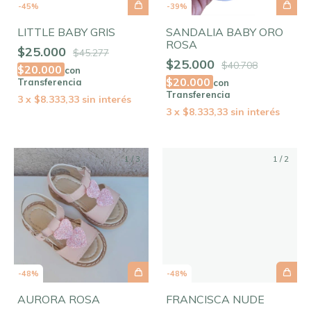
-
45
%
-
39
%
LITTLE BABY GRIS
SANDALIA BABY ORO
ROSA
$25.000
$45.277
$25.000
$40.708
$20.000
con
$20.000
Transferencia
con
Transferencia
3
x
$8.333,33
sin interés
3
x
$8.333,33
sin interés
1
/
3
1
/
2
-
48
%
-
48
%
AURORA ROSA
FRANCISCA NUDE