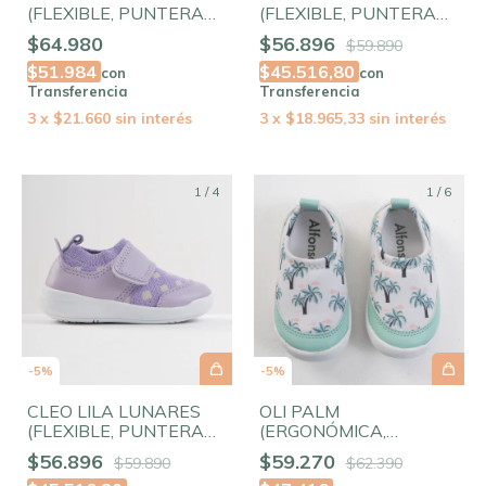
(FLEXIBLE, PUNTERA
(FLEXIBLE, PUNTERA
AMPLIA)
AMPLIA, ELASTIZADA)
$64.980
$56.896
$59.890
$51.984
$45.516,80
con
con
Transferencia
Transferencia
3
x
$21.660
sin interés
3
x
$18.965,33
sin interés
1
/
4
1
/
6
-
5
%
-
5
%
OLI PALM
CLEO LILA LUNARES
(ERGONÓMICA,
(FLEXIBLE, PUNTERA
FLEXIBLE,
AMPLIA, ELASTIZADA)
$59.270
$56.896
$62.390
$59.890
ELASTIZADA)