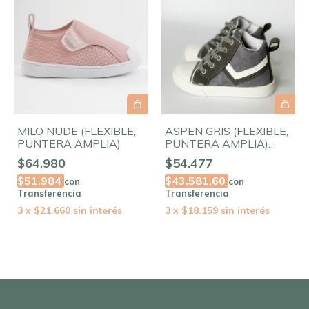
MILO NUDE (FLEXIBLE,
ASPEN GRIS (FLEXIBLE,
PUNTERA AMPLIA)
PUNTERA AMPLIA)
EDICIÓN LIMITADA!
$64.980
$54.477
$51.984
$43.581,60
con
con
Transferencia
Transferencia
3
x
$21.660
sin interés
3
x
$18.159
sin interés