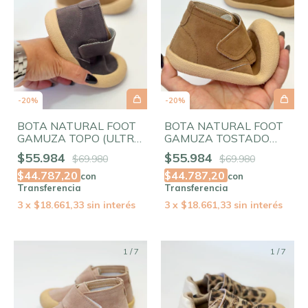
-
20
%
-
20
%
BOTA NATURAL FOOT
BOTA NATURAL FOOT
GAMUZA TOPO (ULTRA
GAMUZA TOSTADO
FLEXIBLE, PUNTERA
(ULTRA FLEXIBLE,
$55.984
$55.984
$69.980
$69.980
AMPLIA)
PUNTERA AMPLIA)
$44.787,20
$44.787,20
con
con
Transferencia
Transferencia
3
x
$18.661,33
sin interés
3
x
$18.661,33
sin interés
1
/
7
1
/
7