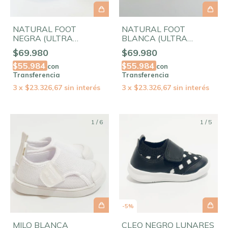
NATURAL FOOT
NATURAL FOOT
NEGRA (ULTRA
BLANCA (ULTRA
FLEXIBLE, PUNTERA
FLEXIBLE, PUNTERA
$69.980
$69.980
AMPLIA)
AMPLIA)
$55.984
$55.984
con
con
Transferencia
Transferencia
3
x
$23.326,67
sin interés
3
x
$23.326,67
sin interés
1
/
6
1
/
5
-
5
%
MILO BLANCA
CLEO NEGRO LUNARES