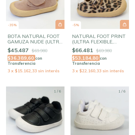
-
35
%
-
5
%
BOTA NATURAL FOOT
NATURAL FOOT PRINT
GAMUZA NUDE (ULTRA
(ULTRA FLEXIBLE,
FLEXIBLE, PUNTERA
PUNTERA AMPLIA)
$45.487
$66.481
$69.980
$69.980
AMPLIA)
$36.389,60
$53.184,80
con
con
Transferencia
Transferencia
3
x
$15.162,33
sin interés
3
x
$22.160,33
sin interés
1
/
6
1
/
6