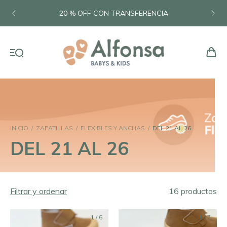
20 % OFF CON TRANSFERENCIA
INICIO
/
ZAPATILLAS
/
FLEXIBLES Y ANCHAS
/
DEL 21 AL 26
DEL 21 AL 26
Filtrar y ordenar
16 productos
1
/
6
1
/
7