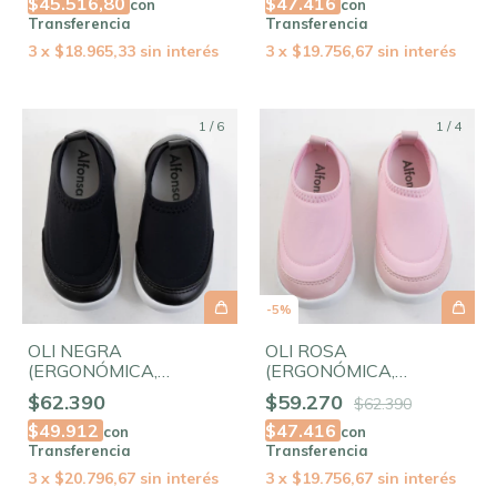
$47.416
$45.516,80
con
con
Transferencia
Transferencia
3
x
$19.756,67
sin interés
3
x
$18.965,33
sin interés
1
/
6
1
/
4
-
5
%
OLI NEGRA
OLI ROSA
(ERGONÓMICA,
(ERGONÓMICA,
FLEXIBLE,
FLEXIBLE,
$62.390
$59.270
$62.390
ELASTIZADA)
ELASTIZADA)
$49.912
$47.416
con
con
Transferencia
Transferencia
3
x
$20.796,67
sin interés
3
x
$19.756,67
sin interés