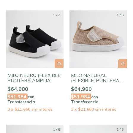
1
/
7
1
/
6
MILO NEGRO (FLEXIBLE,
MILO NATURAL
PUNTERA AMPLIA)
(FLEXIBLE, PUNTERA
AMPLIA)
$64.980
$64.980
$51.984
$51.984
con
con
Transferencia
Transferencia
3
x
$21.660
sin interés
3
x
$21.660
sin interés
1
/
6
1
/
6