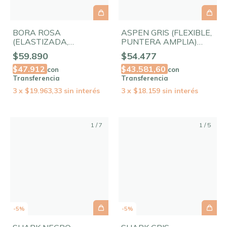
BORA ROSA
ASPEN GRIS (FLEXIBLE,
(ELASTIZADA,
PUNTERA AMPLIA)
ANTIDESLIZANTE Y
EDICIÓN LIMITADA!
$59.890
$54.477
FLEXIBLE)
$47.912
$43.581,60
con
con
Transferencia
Transferencia
3
x
$19.963,33
sin interés
3
x
$18.159
sin interés
1
/
7
1
/
5
-
5
%
-
5
%