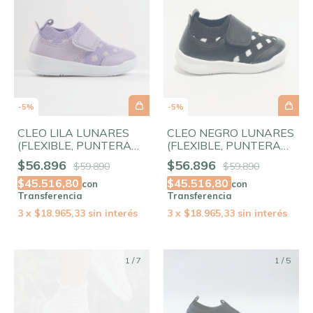
-
5
%
-
5
%
CLEO NEGRO LUNARES
CLEO LILA LUNARES
(FLEXIBLE, PUNTERA
(FLEXIBLE, PUNTERA
AMPLIA, ELASTIZADA)
AMPLIA, ELASTIZADA)
$56.896
$56.896
$59.890
$59.890
$45.516,80
$45.516,80
con
con
Transferencia
Transferencia
3
x
$18.965,33
sin interés
3
x
$18.965,33
sin interés
1
/
7
1
/
5