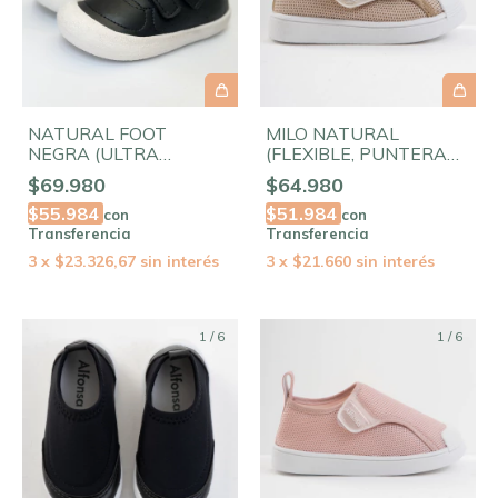
NATURAL FOOT
MILO NATURAL
NEGRA (ULTRA
(FLEXIBLE, PUNTERA
FLEXIBLE, PUNTERA
AMPLIA)
$69.980
$64.980
AMPLIA)
$55.984
$51.984
con
con
Transferencia
Transferencia
3
x
$23.326,67
sin interés
3
x
$21.660
sin interés
1
/
6
1
/
6