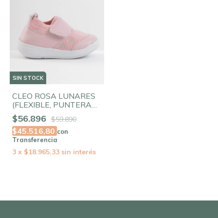
SIN STOCK
CLEO ROSA LUNARES
(FLEXIBLE, PUNTERA
AMPLIA, ELASTIZADA)
$56.896
$59.890
$45.516,80
con
Transferencia
3
x
$18.965,33
sin interés