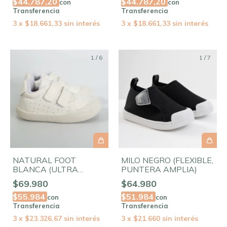
$44.787,20
$44.787,20
con
con
Transferencia
Transferencia
3
x
$18.661,33
sin interés
3
x
$18.661,33
sin interés
1
/
6
1
/
7
NATURAL FOOT
MILO NEGRO (FLEXIBLE,
BLANCA (ULTRA
PUNTERA AMPLIA)
FLEXIBLE, PUNTERA
$69.980
$64.980
AMPLIA)
$55.984
$51.984
con
con
Transferencia
Transferencia
3
x
$23.326,67
sin interés
3
x
$21.660
sin interés