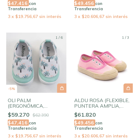
$47.416
$49.456
con
con
Transferencia
Transferencia
3
x
$19.756,67
sin interés
3
x
$20.606,67
sin interés
1
/
6
1
/
3
-
5
%
OLI PALM
ALDU ROSA (FLEXIBLE,
(ERGONÓMICA,
PUNTERA AMPLIA,
FLEXIBLE,
ELASTIZADA)
$59.270
$61.820
$62.390
ELASTIZADA)
$47.416
$49.456
con
con
Transferencia
Transferencia
3
x
$19.756,67
sin interés
3
x
$20.606,67
sin interés