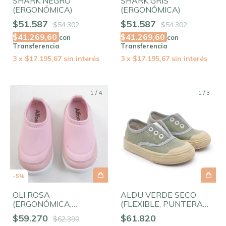
SHARK NEGRO
SHARK GRIS
(ERGONÓMICA)
(ERGONÓMICA)
$51.587
$51.587
$54.302
$54.302
$41.269,60
$41.269,60
con
con
Transferencia
Transferencia
3
x
$17.195,67
sin interés
3
x
$17.195,67
sin interés
1
/
4
1
/
3
-
5
%
OLI ROSA
ALDU VERDE SECO
(ERGONÓMICA,
(FLEXIBLE, PUNTERA
FLEXIBLE,
AMPLIA, ELASTIZADA)
$59.270
$61.820
$62.390
ELASTIZADA)