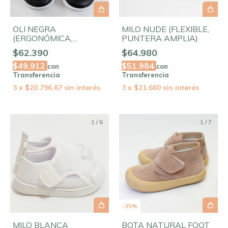
OLI NEGRA
MILO NUDE (FLEXIBLE,
(ERGONÓMICA,
PUNTERA AMPLIA)
FLEXIBLE,
$62.390
$64.980
ELASTIZADA)
$49.912
$51.984
con
con
Transferencia
Transferencia
3
x
$20.796,67
sin interés
3
x
$21.660
sin interés
1
/
6
1
/
7
-
35
%
MILO BLANCA
BOTA NATURAL FOOT