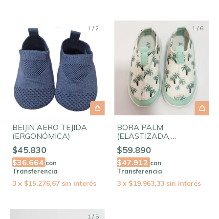
1
/
2
1
/
6
BEIJIN AERO TEJIDA
BORA PALM
(ERGONÓMICA)
(ELASTIZADA,
ANTIDESLIZANTE Y
$45.830
$59.890
FLEXIBLE)
$36.664
$47.912
con
con
Transferencia
Transferencia
3
x
$15.276,67
sin interés
3
x
$19.963,33
sin interés
1
/
5