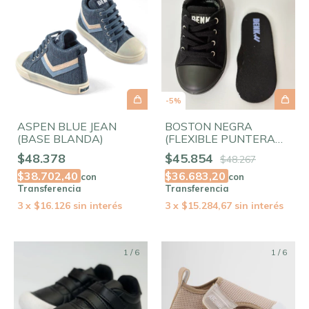
-
5
%
ASPEN BLUE JEAN
BOSTON NEGRA
(BASE BLANDA)
(FLEXIBLE PUNTERA
AMPLIA)
$48.378
$45.854
$48.267
$38.702,40
$36.683,20
con
con
Transferencia
Transferencia
3
x
$16.126
sin interés
3
x
$15.284,67
sin interés
1
/
6
1
/
6