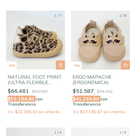
1
/
7
1
/
6
-
5
%
-
5
%
NATURAL FOOT PRINT
ERGO MAPACHE
(ULTRA FLEXIBLE,
(ERGONÓMICA)
PUNTERA AMPLIA)
$66.481
$51.587
$69.980
$54.302
$53.184,80
$41.269,60
con
con
Transferencia
Transferencia
3
x
$22.160,33
sin interés
3
x
$17.195,67
sin interés
1
/
4
1
/
5