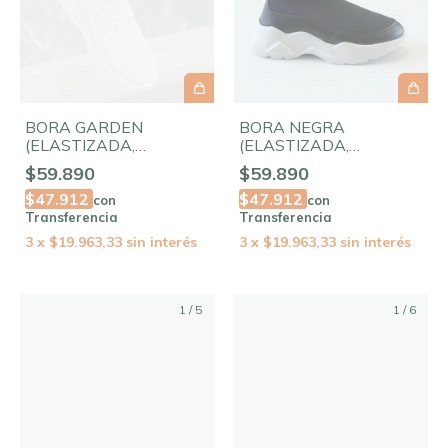
BORA GARDEN
BORA NEGRA
(ELASTIZADA,
(ELASTIZADA,
ANTIDESLIZANTE Y
ANTIDESLIZANTE Y
$59.890
$59.890
FLEXIBLE)
FLEXIBLE)
$47.912
$47.912
con
con
Transferencia
Transferencia
3
x
$19.963,33
sin interés
3
x
$19.963,33
sin interés
1
/
5
1
/
6