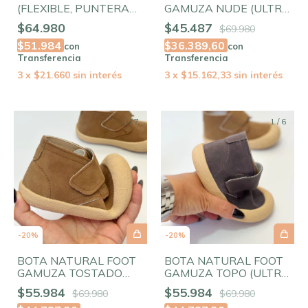
(FLEXIBLE, PUNTERA
GAMUZA NUDE (ULTRA
AMPLIA)
FLEXIBLE, PUNTERA
$64.980
$45.487
$69.980
AMPLIA)
$51.984
$36.389,60
con
con
Transferencia
Transferencia
3
x
$21.660
sin interés
3
x
$15.162,33
sin interés
1
/
7
1
/
6
-
20
%
-
20
%
BOTA NATURAL FOOT
BOTA NATURAL FOOT
GAMUZA TOSTADO
GAMUZA TOPO (ULTRA
(ULTRA FLEXIBLE,
FLEXIBLE, PUNTERA
$55.984
$55.984
$69.980
$69.980
PUNTERA AMPLIA)
AMPLIA)