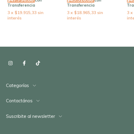
con
con
Transferencia
Transferencia
Tra
3
x
$19.915,33
sin
3
x
$18.965,33
sin
3
x
interés
interés
int
Categorías
Contactános
Suscribite al newsletter