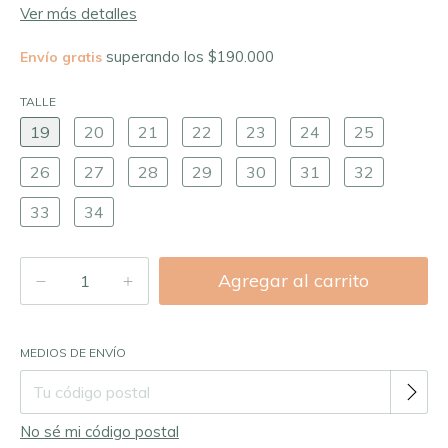
Ver más detalles
superando los
$190.000
Envío gratis
TALLE
19
20
21
22
23
24
25
26
27
28
29
30
31
32
33
34
Entregas para el CP:
Cambiar CP
MEDIOS DE ENVÍO
No sé mi código postal