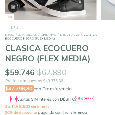
-
5
%
1
/
3
INICIO
/
ZAPATILLAS
/
URBANAS
/
DEL 21 AL 26
/
CLASICA
ECOCUERO NEGRO (FLEX MEDIA)
CLASICA ECOCUERO
NEGRO (FLEX MEDIA)
$59.746
$62.890
Precio sin impuestos
$49.376,86
$47.796,80
con
Transferencia
Cuotas SIN interés con
DÉBITO
3
x
$19.915,33
sin interés
pagando con Transferencia
20% de descuento