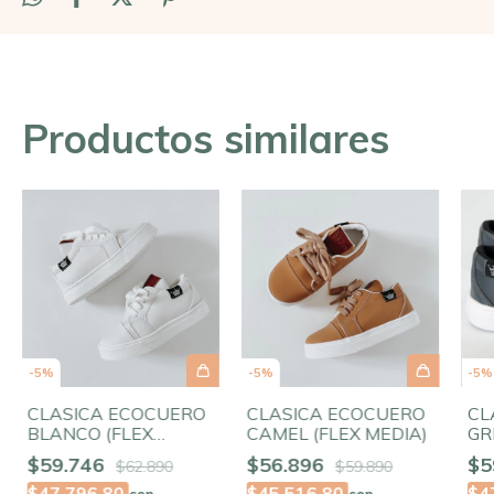
Productos similares
-
5
%
-
5
%
-
5
%
CLASICA ECOCUERO
CLASICA ECOCUERO
CL
BLANCO (FLEX
CAMEL (FLEX MEDIA)
GR
MEDIA)
ME
$59.746
$56.896
$5
$62.890
$59.890
$47.796,80
$45.516,80
$4